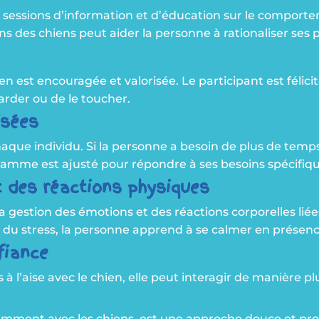
 sessions d’information et d’éducation sur le comportem
ns des chiens peut aider la personne à rationaliser ses
en est encouragée et valorisée. Le participant est félici
arder ou de le toucher.
isées
aque individu. Si la personne a besoin de plus de temps
ogramme est ajusté pour répondre à ses besoins spécifiq
 des réactions physiques
a gestion des émotions et des réactions corporelles lié
on du stress, la personne apprend à se calmer en présenc
fiance
 l’aise avec le chien, elle peut interagir de manière pl
amment avec les chiens, est une approche douce et pr