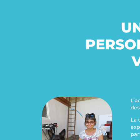
U
PERSO
L’a
des
La 
exp
par