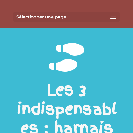
Sélectionner une page

Les 3
indispensabl
es : harnais