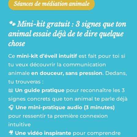
Séances de médiation animale
🐾 Mini-kit gratuit :
3 signes que ton
animal essaie déjà de te dire quelque
chose
Ce
mini-kit d’éveil intuitif
est fait pour toi si
tu veux découvrir la communication
animale
en douceur, sans pression
. Dedans,
tu trouveras :
📖
Un guide pratique
pour reconnaître les 3
signes concrets que ton animal te parle déjà
🎧
Une mini-pratique audio (3 minutes)
pour ressentir ta première connexion
intuitive
🎥
Une vidéo inspirante
pour comprendre