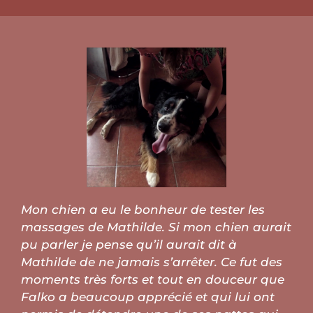
Mon chien a eu le bonheur de tester les
massages de Mathilde. Si mon chien aurait
pu parler je pense qu’il aurait dit à
Mathilde de ne jamais s’arrêter. Ce fut des
moments très forts et tout en douceur que
Falko a beaucoup apprécié et qui lui ont