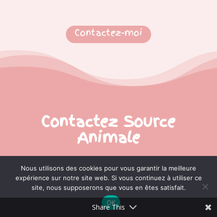
Contactez-moi
Contactez Source
Animale
Nous utilisons des cookies pour vous garantir la meilleure
expérience sur notre site web. Si vous continuez à utiliser ce
Pour contacter Source Animale pour toutes
site, nous supposerons que vous en êtes satisfait.
questions ou demandes, complétez le
OK
formulaire de contact ci-dessous.
Share This