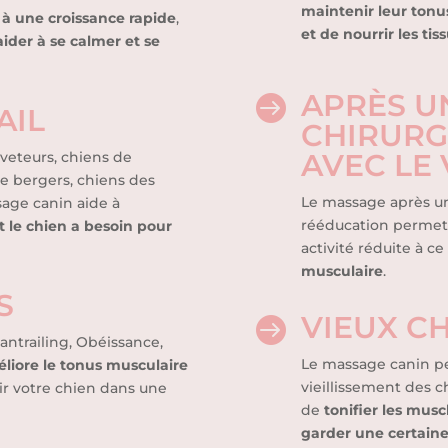
maintenir leur tonus
 à une croissance rapide
,
et de nourrir les tis
aider à se calmer et se
APRÈS U

AIL
CHIRURG
AVEC LE 
veteurs, chiens de
de bergers, chiens des
Le massage après un
sage canin aide à
rééducation permet 
t le chien a besoin pour
activité réduite à 
musculaire
.
S
VIEUX C

Mantrailing, Obéissance,
Le massage canin p
liore le tonus musculaire
vieillissement des c
ir votre chien dans une
de
tonifier les musc
garder une certaine 