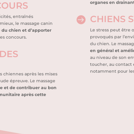
organes en drainant
COURS
CHIENS 
cités, entraînés

mieux, le massage canin
Le stress peut être 
e du chien et d’apporter
provoqués par l’env
des concours.
du chien. Le massag
en général et améli
 DES
au niveau de son en
toucher, au contact 
notamment pour les 
es chiennes après les mises
à rude épreuve. Le massage
e et de contribuer au bon
unitaire après cette